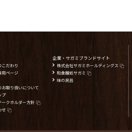
企業・サガミブランドサイト
のこだわり
株式会社サガミホールディングス
専用ページ
和食麺処サガミ
味の民芸
のお取り扱いについて
ップ
テークホルダー方針
わせ