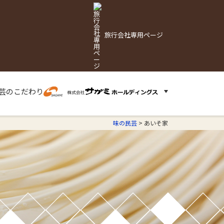
旅行会社専用ページ
芸の
こだわり
味の民芸
>
あいそ家