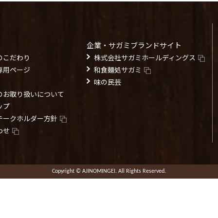
企業・サガミブランドサイト
のこだわり
株式会社サガミホールディングス
専用ページ
和食麺処サガミ
味の民芸
のお取り扱いについて
ップ
テークホルダー方針
わせ
Copyright © AJINOMINGEI. All Rights Reserved.