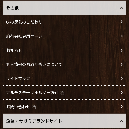
その他
バニラアイスの黒蜜きな
●
●
こがけ
味の民芸のこだわり
みつ豆
旅行会社専用ページ
白玉しるこ
●
お知らせ
牛たん民芸定食
●
●
●
個人情報のお取り扱いについて
牛たんと梅だれそば御膳
●
●
●
●
サイトマップ
【冷製担々つゆ変更】牛
●
●
●
●
たんと梅だれそば御膳
マルチステークホルダー方針
牛たんと牛すき煮の相盛
●
●
●
●
お問い合わせ
り重
企業・サガミブランドサイト
牛たんと牛すき煮の相盛
●
●
●
●
り重 茶碗蒸し付