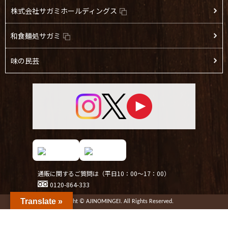
株式会社サガミホールディングス
『大海老天付き手延べそ
●
●
●
●
●
うめん』牛たんにぎり寿
司2貫セット
和食麺処サガミ
大海老天付き手延べそう
●
●
●
●
味の民芸
めん
黒毛和牛ステーキと牛た
●
●
●
●
ん陶板焼き相盛り御膳
牛たんの陶板焼き
●
●
●
黒毛和牛ステーキと牛た
●
●
●
んの陶板焼き
通販に関するご質問は（平日10：00～17：00）
牛たんにぎり寿司2貫
●
●
●
0120-864-333
Translate »
国産牛もつ鍋うどん
●
●
Copyright © AJINOMINGEI. All Rights Reserved.
（赤）