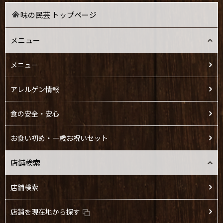
味の民芸 トップページ
二色アイス（抹茶×バニ
●
●
ラ）
メニュー
宇治の濃厚抹茶アイス
●
●
メニュー
バニラアイス
●
アレルゲン情報
やわらかわらび桝『きな
●
●
こ』
食の安全・安心
チョコバニラサンデー
●
●
●
●
お食い初め・一歳お祝いセット
あんみつ
●
●
店舗検索
クリームあんみつ
●
●
店舗検索
冷やしクリームぜんざい
●
●
店舗を現在地から探す
杏仁豆富（あんず）
●
●
●