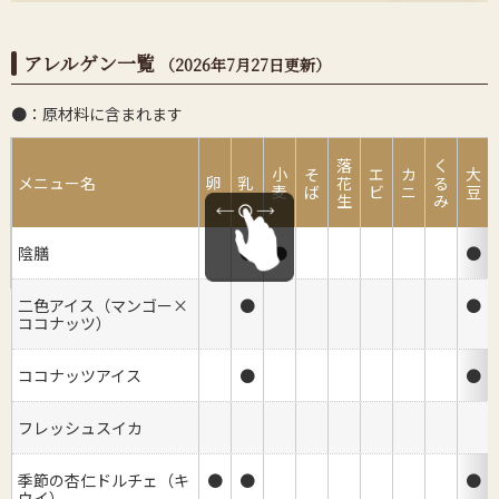
アレルゲン一覧
（2026年7月27日更新）
●：
原材料に含まれます
落
く
小
そ
エ
カ
大
メニュー名
卵
乳
花
る
麦
ば
ビ
ニ
豆
生
み
陰膳
●
●
●
二色アイス（マンゴー×
●
●
ココナッツ）
ココナッツアイス
●
●
フレッシュスイカ
季節の杏仁ドルチェ（キ
●
●
●
ウイ）