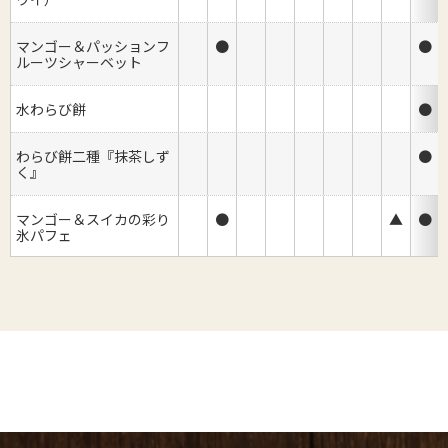
マンゴー＆パッションフ
●
●
ルーツシャーベット
水わらび餅
●
わらび餅二種『抹茶しず
●
く』
マンゴー＆スイカの彩り
●
▲
●
氷パフェ
マンゴー＆スイカのミニ
●
▲
●
氷パフェ
抹茶クリームあんみつ
●
●
●
冷やし抹茶ぜんざい
●
●
●
あったか焼き餅ぜんざい