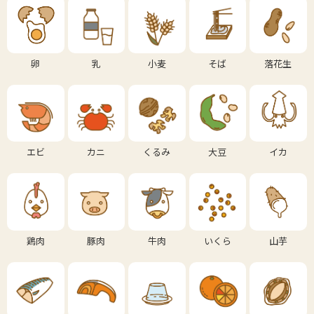
卵
乳
小麦
そば
落花生
エビ
カニ
くるみ
大豆
イカ
鶏肉
豚肉
牛肉
いくら
山芋