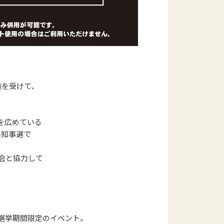
施を受けて、
を広めている
県知事選で
会と協力して
選挙期間限定のイベント。