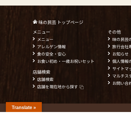
味の民芸 トップページ
メニュー
その他
メニュー
味の民芸
アレルゲン情報
旅行会社
食の安全・安心
お知らせ
お食い初め・一歳お祝いセット
個人情報
サイトマ
店舗検索
マルチス
店舗検索
お問い合
店舗を現在地から探す
Translate »