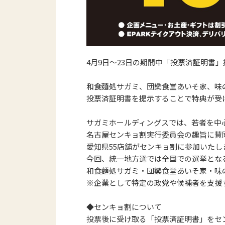
4月9日～23日の期間中「投票済証明書」
和食麵処サガミ、団欒食堂あいそ家、味の
投票済証明書を提示することで特典が受
サガミホールディングスでは、若者を中
名古屋センキョ割実行委員会の趣旨に賛同し
愛知県55店舗がセンキョ割に参加いたし
今回、統一地方選では全国での選挙とな
和食麵処サガミ・団欒食堂あいそ家・味の
※企業として特定の政党や候補者を支援
◆センキョ割について
投票後に受け取る「投票済証明書」をセ