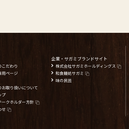
企業・サガミブランドサイト
のこだわり
株式会社サガミホールディングス
専用ページ
和食麺処サガミ
味の民芸
のお取り扱いについて
ップ
テークホルダー方針
わせ