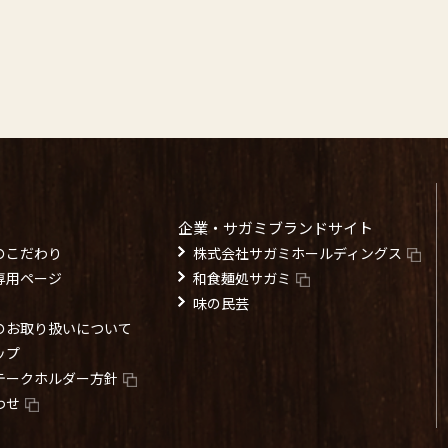
企業・サガミブランドサイト
のこだわり
株式会社サガミホールディングス
専用ページ
和食麺処サガミ
味の民芸
のお取り扱いについて
ップ
テークホルダー方針
わせ