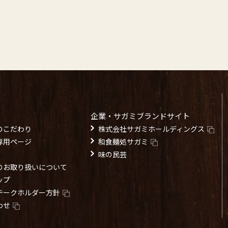
企業・サガミブランドサイト
のこだわり
株式会社サガミホールディングス
専用ページ
和食麺処サガミ
味の民芸
のお取り扱いについて
ップ
テークホルダー方針
わせ