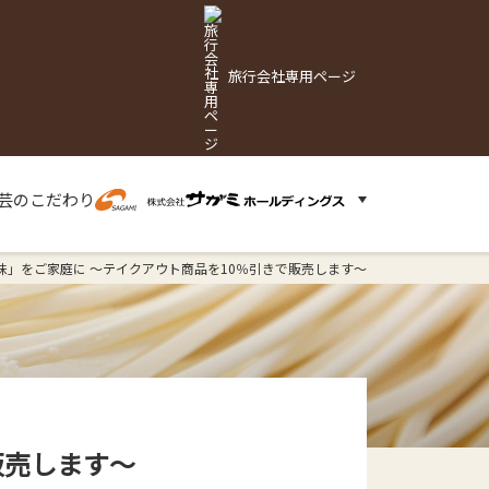
旅行会社専用ページ
芸の
こだわり
味」をご家庭に ～テイクアウト商品を10％引きで販売します～
販売します～