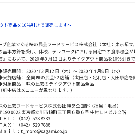
ウト商品を10％引きで販売します～
プ企業である味の民芸フードサービス株式会社（本社：東京都立川市錦町
の基本方針を受け、休校、テレワークにおける自宅での食事機会が
において、2020 年3 月12 日よりテイクアウト商品を10％引き
◆販売期間： 2020 年3 月12 日（木）～ 2020 年4 月8 日（水）
◆実施店舗： 全国 味の民芸52 店舗 （太田店・足利店・大田原店を
◆対象商品： 味の民芸のテイクアウト商品全品
（府中店はメニューが異なります。）
味の民芸フードサービス株式会社 経営企画部（担当：毛呂）
〒190 0022 東京都立川市錦町三丁目６番６号 中村ＬＫビル２階
ＴＥＬ：（042）528 8333
ＦＡＸ：（042）529 7888
Ｍａｉｌ：t_moro@sagami.co.jp