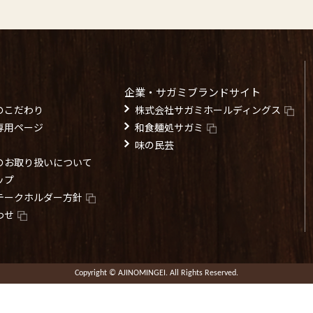
企業・サガミブランドサイト
のこだわり
株式会社サガミホールディングス
専用ページ
和食麺処サガミ
味の民芸
のお取り扱いについて
ップ
テークホルダー方針
わせ
Copyright © AJINOMINGEI. All Rights Reserved.