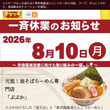
ぶぶか｜汁なしの油そばと東京風醤油とんこつらーめんの店。 スープ、タレにこだわ
り、独自製法のチャーシューを提供。
EN
JP
元祖！油そばらーめん専
門店
「ぶぶか」
ぶぶかは汁なしの「油そば」と「東京風醤油とんこつらーめん」