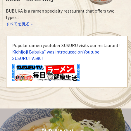
BUBUKA is a ramen specialty restaurant that offers two
types...
すべてを見る
Popular ramen youtuber SUSURU visits our restaurant!
Kichijoji Bubuka" was introduced on Youtube
SUSURUTV.590!