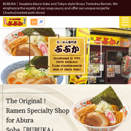
BUBUKA｜Soupless Abura Soba and Tokyo-style Shoyu Tonkotsu Ramen. We
emphasize the eqality of our soup sauce,and offer our unique recipe for
Chashu(roasted pork slices)
JP
EN
The Original！
Ramen Specialty Shop
for Abura
Soba「BUBUKA」