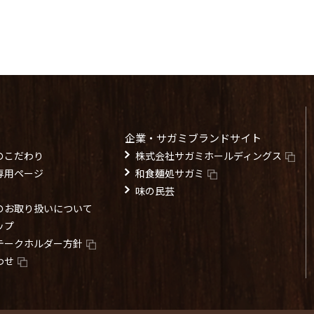
企業・サガミブランドサイト
のこだわり
株式会社サガミホールディングス
専用ページ
和食麺処サガミ
味の民芸
のお取り扱いについて
ップ
テークホルダー方針
わせ